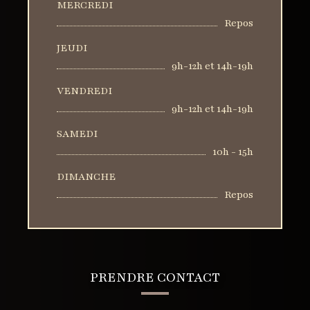
MERCREDI
Repos
JEUDI
9h-12h et 14h-19h
VENDREDI
9h-12h et 14h-19h
SAMEDI
10h - 15h
DIMANCHE
Repos
PRENDRE CONTACT