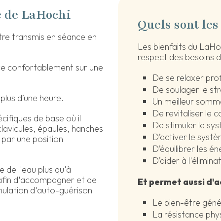
e de LaHochi
Quels sont les
tre transmis en séance en
Les bienfaits du LaHo
respect des besoins d
ace confortablement sur une
De se relaxer pr
De soulager le str
plus d’une heure.
Un meilleur somme
De revitaliser le c
cifiques de base où il
De stimuler le sy
clavicules, épaules, hanches
D’activer le syst
 par une position
D’équilibrer les én
D’aider à l'élimina
e de l'eau plus qu'à
i afin d'accompagner et de
Et permet aussi d'ac
stimulation d'auto-guérison
Le bien-être géné
La résistance phy