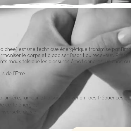
 ho chee) est une technique énergétique transmise par l’im
rmoniser le corps et à apaiser l’esprit du receveur. Présen
érents maux tels que les blessures émotionnelles, un choc o
ls de l’Etre
a lumière, l’amour et la sagesse venant des fréquences de 
e cette énergie,
universelle de vie