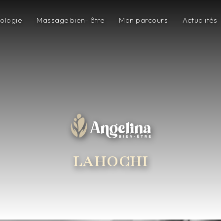
xologie
Massage bien- être
Mon parcours
Actualités
LAHOCHI