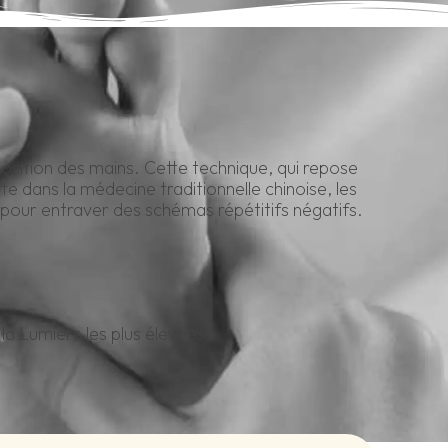
position des mains. Cette technique, qui repose
te dans la médecine traditionnelle chinoise, les
u pour entraver des schémas répétitifs négatifs.
la Lumière les plus élevées,