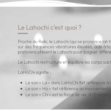
Le Lahochi c'est quoi ?
Proche du Reiki, le Lahochi (qui se prononce lah
sur des fréquences vibratoires élevées, aide à ha
praticiens utilisent le Lahochi pour soigner diff
Le Lahochi restructure et équilibre les corps subti
LaHoChi signifie :
Le son « La » dans LaHoChi fait référence à l
Le son « Ho » fait référence au mouvement d
Le son « Chi » est la force de vie, à l’Energie 