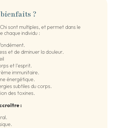
 bienfaits ?
Chi sont multiples, et permet dans le
e chaque individu :
ofondément.
ess et de diminuer la douleur.
il
orps et l'esprit.
stème immunitaire.
ème énergétique.
ergies subtiles du corps.
tion des toxines.
croître :
ral.
sique.