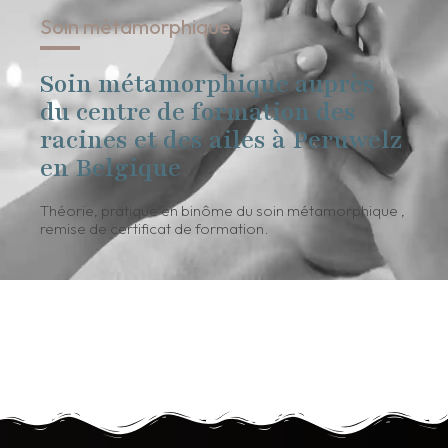
Soin métamorphique
Soin métamorphique auprès
du centre de formation des
racines et des ailes à Peruwelz
en Belgique
Théorie, pratique en binôme du soin métamorphique ,
remise de certificat de formation.